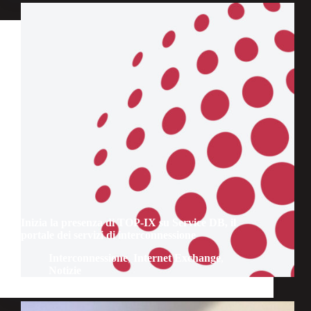
Inizia la presenza di TOP-IX su Service DB, il
portale dei servizi di interconnessione
Interconnessione
,
Internet Exchange
,
Notizie