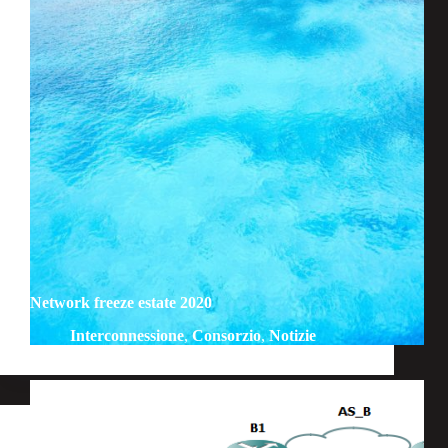
Network freeze estate 2020
Interconnessione
,
Consorzio
,
Notizie