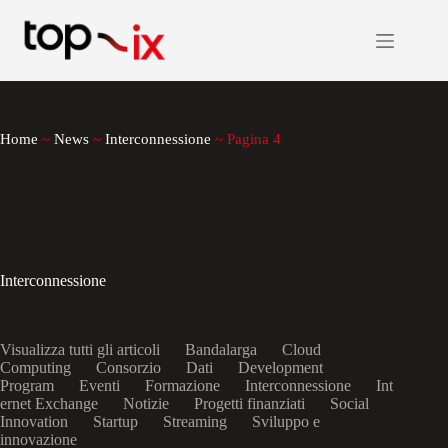
Salta
al
contenuto
Home
~
News
~
Interconnessione
~
Pagina 4
Interconnessione
Visualizza tutti gli articoli
Bandalarga
Cloud
Computing
Consorzio
Dati
Development
Program
Eventi
Formazione
Interconnessione
Int
ernet Exchange
Notizie
Progetti finanziati
Social
Innovation
Startup
Streaming
Sviluppo e
innovazione