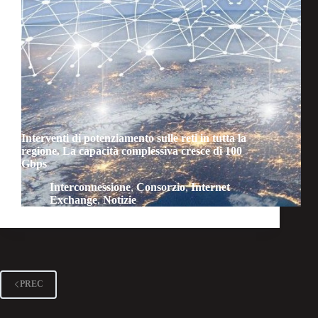
Interventi di potenziamento sulle reti in tutta la
regione. La capacità complessiva cresce di 100
Gbps
Interconnessione
,
Consorzio
,
Internet
Exchange
,
Notizie
PREC