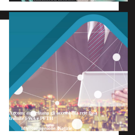
Agcom: aumentano gli accessi alla rete fissa
tramite FWA e FFTH
Interconnessione
,
Notizie