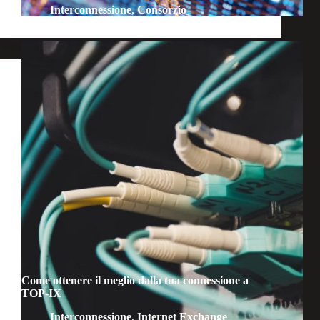
Interconnessione
,
Consorzio
Come ottenere il meglio dalla tua connessione a
TOP-IX
Interconnessione
,
Internet Exchange