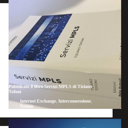
Pubblicato il libro Servizi MPLS di Tiziano
Tofoni
Internet Exchange
,
Interconnessione
,
Notizie