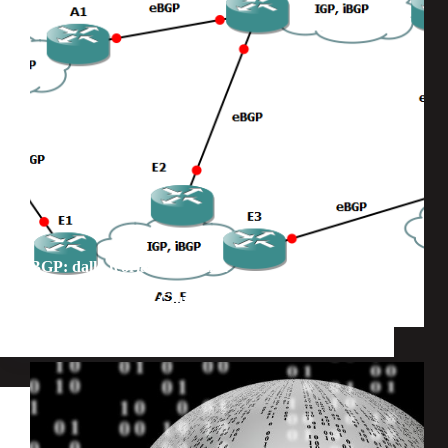
BGP: dalla teoria alla pratica
Formazione
,
Consorzio
,
Interconnessione
,
Notizie