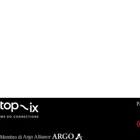
P
Membro di
Argo Alliance