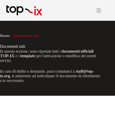
Salta
al
contenuto
Home
~
Documenti utili
Documenti utili
In questa sezione, sono riportati tutti i
documenti ufficiali
TOP-IX
e i
template
per l'attivazione o modifica dei nostri
servizi.
In caso di dubbi o domande, puoi contattarci a
staff@top-
ix.org
, ti aiuteremo ad individuare il documento di riferimento
a te necessario.