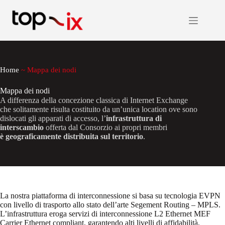
Salta
al
contenuto
Home
~
Mappa dei nodi
Mappa dei nodi
A differenza della concezione classica di Internet Exchange
che solitamente risulta costituito da un’unica location ove sono
dislocati gli apparati di accesso, l’
infrastruttura di
interscambio
offerta dal Consorzio ai propri membri
è geograficamente distribuita sul territorio
.
La nostra piattaforma di interconnessione si basa su tecnologia EVPN
con livello di trasporto allo stato dell’arte Segement Routing – MPLS.
L’infrastruttura eroga servizi di interconnessione L2 Ethernet MEF
Carrier Ethernet compliant, garantendo alti livelli di affidabilità,