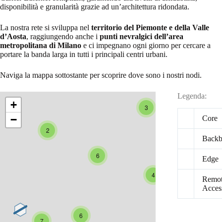
disponibilità e granularità grazie ad un’architettura ridondata.
La nostra rete si sviluppa nel
territorio del Piemonte e della Valle
d’Aosta
, raggiungendo anche i
punti nevralgici dell’area
metropolitana di Milano
e ci impegnano ogni giorno per cercare a
portare la banda larga in tutti i principali centri urbani.
Naviga la mappa sottostante per scoprire dove sono i nostri nodi.
Legenda:
+
3
−
Core
2
Back
6
Edge
4
Remo
Acces
6
7