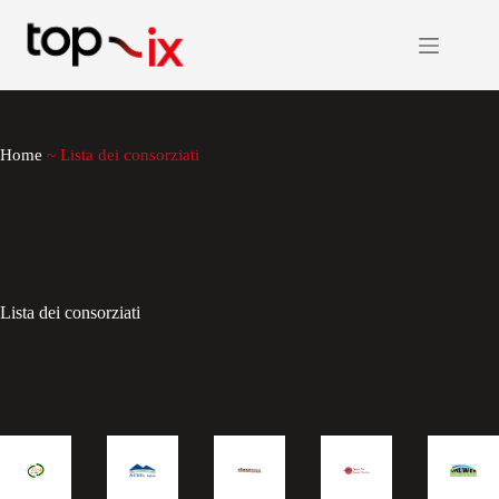
Salta
al
contenuto
Home
~
Lista dei consorziati
Lista dei consorziati