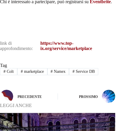
Chi è interessato a partecipare, può registrarsi su
Eventbrite
.
link di
https://www.top-
approfondimento:
ix.org/service/marketplace
Tag
#
Colt
#
marketplace
#
Namex
#
Service DB
PRECEDENTE
PROSSIMO
LEGGI ANCHE