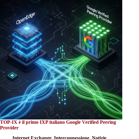
TOP-IX è il primo IXP italiano Google Verified Peering
Provider
Internet Exchange
,
Interconnessione
,
Notizie