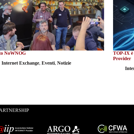
ato NoWNOG
TOP-IX è i
Provider
Internet Exchange
,
Eventi
,
Notizie
Int
ARTNERSHIP