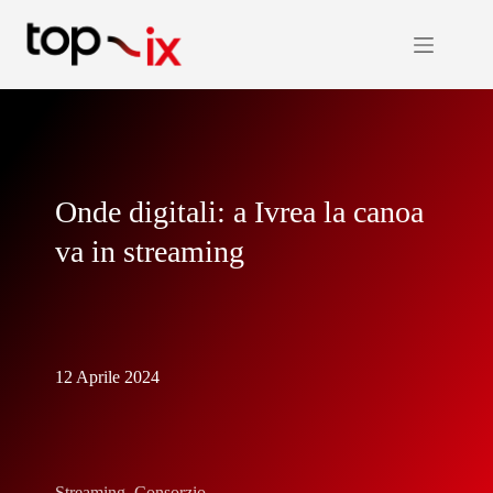
Salta
al
contenuto
Onde digitali: a Ivrea la canoa
va in streaming
12 Aprile 2024
Streaming
,
Consorzio