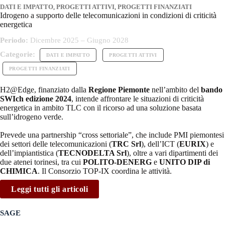
DATI E IMPATTO
,
PROGETTI ATTIVI
,
PROGETTI FINANZIATI
Idrogeno a supporto delle telecomunicazioni in condizioni di criticità
energetica
Periodo:
Dicembre 2025 – Giugno 2028
Categorie:
DATI E IMPATTO
PROGETTI ATTIVI
PROGETTI FINANZIATI
H2@Edge, finanziato dalla
Regione Piemonte
nell’ambito del
bando
SWIch edizione 2024
, intende affrontare le situazioni di criticità
energetica in ambito TLC con il ricorso ad una soluzione basata
sull’idrogeno verde.
Prevede una partnership “cross settoriale”, che include PMI piemontesi
dei settori delle telecomunicazioni (
TRC Srl
), dell’ICT (
EURIX
) e
dell’impiantistica (
TECNODELTA Srl
), oltre a vari dipartimenti dei
due atenei torinesi, tra cui
POLITO-DENERG
e
UNITO DIP di
CHIMICA
. Il Consorzio TOP-IX coordina le attività.
Leggi tutti gli articoli
SAGE