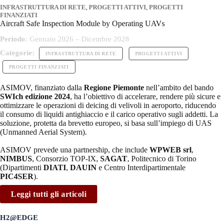
INFRASTRUTTURA DI RETE
,
PROGETTI ATTIVI
,
PROGETTI
FINANZIATI
Aircraft Safe Inspection Module by Operating UAVs
Periodo:
Gennaio 2026 – Dicembre 2028
Categorie:
INFRASTRUTTURA DI RETE
PROGETTI ATTIVI
PROGETTI FINANZIATI
ASIMOV, finanziato dalla
Regione Piemonte
nell’ambito del bando
SWIch edizione 2024
, ha l’obiettivo di accelerare, rendere più sicure e
ottimizzare le operazioni di deicing di velivoli in aeroporto, riducendo
il consumo di liquidi antighiaccio e il carico operativo sugli addetti. La
soluzione, protetta da brevetto europeo, si basa sull’impiego di UAS
(Unmanned Aerial System).
ASIMOV prevede una partnership, che include
WPWEB srl
,
NIMBUS
, Consorzio TOP-IX,
SAGAT
, Politecnico di Torino
(Dipartimenti
DIATI
,
DAUIN
e Centro Interdipartimentale
PIC4SER
).
Leggi tutti gli articoli
H2@EDGE