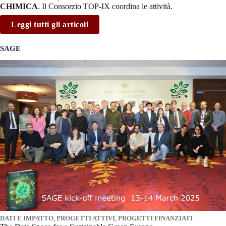
CHIMICA
. Il Consorzio TOP-IX coordina le attività.
Leggi tutti gli articoli
SAGE
DATI E IMPATTO
,
PROGETTI ATTIVI
,
PROGETTI FINANZIATI