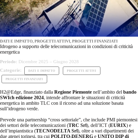
DATI E IMPATTO
,
PROGETTI ATTIVI
,
PROGETTI FINANZIATI
Idrogeno a supporto delle telecomunicazioni in condizioni di criticità
energetica
Periodo:
Dicembre 2025 – Giugno 2028
Categorie:
DATI E IMPATTO
PROGETTI ATTIVI
PROGETTI FINANZIATI
H2@Edge, finanziato dalla
Regione Piemonte
nell’ambito del
bando
SWIch edizione 2024
, intende affrontare le situazioni di criticità
energetica in ambito TLC con il ricorso ad una soluzione basata
sull’idrogeno verde.
Prevede una partnership “cross settoriale”, che include PMI piemontesi
dei settori delle telecomunicazioni (
TRC Srl
), dell’ICT (
EURIX
) e
dell’impiantistica (
TECNODELTA Srl
), oltre a vari dipartimenti dei
due atenei torinesi, tra cui
POLITO-DENERG
e
UNITO DIP di