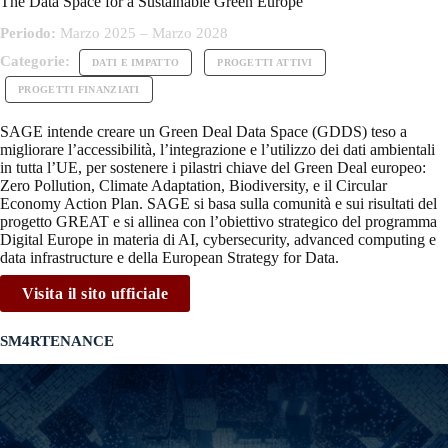
The Data Space for a Sustainable Green Europe
Periodo:
Marzo 2025 – Marzo 2028
Categorie:
DATI E IMPATTO
PROGETTI ATTIVI
PROGETTI FINANZIATI
SAGE intende creare un Green Deal Data Space (GDDS) teso a
migliorare l’accessibilità, l’integrazione e l’utilizzo dei dati ambientali
in tutta l’UE, per sostenere i pilastri chiave del Green Deal europeo:
Zero Pollution, Climate Adaptation, Biodiversity, e il Circular
Economy Action Plan. SAGE si basa sulla comunità e sui risultati del
progetto GREAT e si allinea con l’obiettivo strategico del programma
Digital Europe in materia di AI, cybersecurity, advanced computing e
data infrastructure e della European Strategy for Data.
Visita il sito ufficiale
SM4RTENANCE