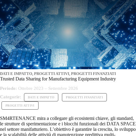
DATI E IMPATTO
,
PROGETTI ATTIVI
,
PROGETTI FINANZIATI
Trusted Data Sharing for Manufacturing Equipment Industry
Periodo:
Ottobre 2023 – Settembre 2026
Categorie:
DATI E IMPATTO
PROGETTI FINANZIATI
PROGETTI ATTIVI
SM4RTENANCE mira a collegare gli ecosistemi chiave, gli standard,
le strutture di sperimentazione e i blocchi funzionali dei DATA SPACE
nel settore manifatturiero. L’obiettivo è garantire la crescita, lo sviluppo
e la scalabilità delle attività di manutenzione predittiva multi-