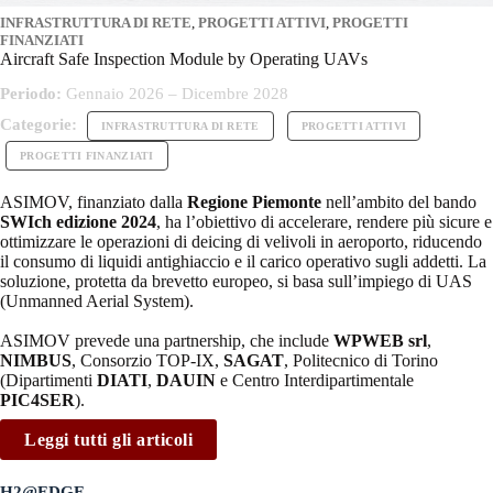
INFRASTRUTTURA DI RETE
,
PROGETTI ATTIVI
,
PROGETTI
FINANZIATI
Aircraft Safe Inspection Module by Operating UAVs
Periodo:
Gennaio 2026 – Dicembre 2028
Categorie:
INFRASTRUTTURA DI RETE
PROGETTI ATTIVI
PROGETTI FINANZIATI
ASIMOV, finanziato dalla
Regione Piemonte
nell’ambito del bando
SWIch edizione 2024
, ha l’obiettivo di accelerare, rendere più sicure e
ottimizzare le operazioni di deicing di velivoli in aeroporto, riducendo
il consumo di liquidi antighiaccio e il carico operativo sugli addetti. La
soluzione, protetta da brevetto europeo, si basa sull’impiego di UAS
(Unmanned Aerial System).
ASIMOV prevede una partnership, che include
WPWEB srl
,
NIMBUS
, Consorzio TOP-IX,
SAGAT
, Politecnico di Torino
(Dipartimenti
DIATI
,
DAUIN
e Centro Interdipartimentale
PIC4SER
).
Leggi tutti gli articoli
H2@EDGE