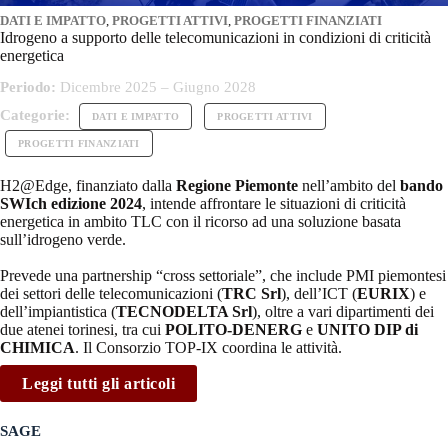
DATI E IMPATTO
,
PROGETTI ATTIVI
,
PROGETTI FINANZIATI
Idrogeno a supporto delle telecomunicazioni in condizioni di criticità
energetica
Periodo:
Dicembre 2025 – Giugno 2028
Categorie:
DATI E IMPATTO
PROGETTI ATTIVI
PROGETTI FINANZIATI
H2@Edge, finanziato dalla
Regione Piemonte
nell’ambito del
bando
SWIch edizione 2024
, intende affrontare le situazioni di criticità
energetica in ambito TLC con il ricorso ad una soluzione basata
sull’idrogeno verde.
Prevede una partnership “cross settoriale”, che include PMI piemontesi
dei settori delle telecomunicazioni (
TRC Srl
), dell’ICT (
EURIX
) e
dell’impiantistica (
TECNODELTA Srl
), oltre a vari dipartimenti dei
due atenei torinesi, tra cui
POLITO-DENERG
e
UNITO DIP di
CHIMICA
. Il Consorzio TOP-IX coordina le attività.
Leggi tutti gli articoli
SAGE