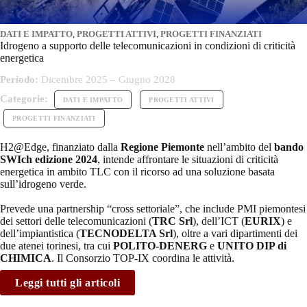
DATI E IMPATTO
,
PROGETTI ATTIVI
,
PROGETTI FINANZIATI
Idrogeno a supporto delle telecomunicazioni in condizioni di criticità
energetica
Periodo:
Dicembre 2025 – Giugno 2028
Categorie:
DATI E IMPATTO
PROGETTI ATTIVI
PROGETTI FINANZIATI
H2@Edge, finanziato dalla
Regione Piemonte
nell’ambito del
bando
SWIch edizione 2024
, intende affrontare le situazioni di criticità
energetica in ambito TLC con il ricorso ad una soluzione basata
sull’idrogeno verde.
Prevede una partnership “cross settoriale”, che include PMI piemontesi
dei settori delle telecomunicazioni (
TRC Srl
), dell’ICT (
EURIX
) e
dell’impiantistica (
TECNODELTA Srl
), oltre a vari dipartimenti dei
due atenei torinesi, tra cui
POLITO-DENERG
e
UNITO DIP di
CHIMICA
. Il Consorzio TOP-IX coordina le attività.
Leggi tutti gli articoli