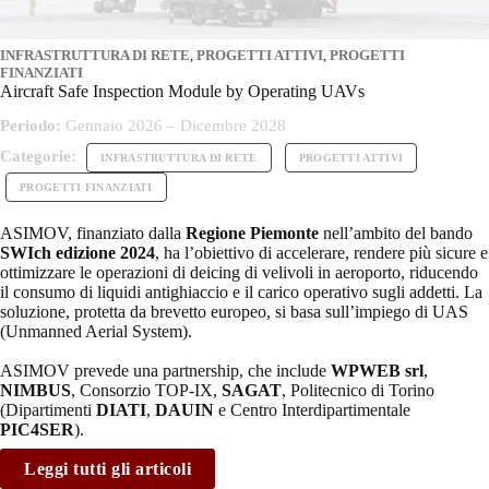
INFRASTRUTTURA DI RETE
,
PROGETTI ATTIVI
,
PROGETTI
FINANZIATI
Aircraft Safe Inspection Module by Operating UAVs
Periodo:
Gennaio 2026 – Dicembre 2028
Categorie:
INFRASTRUTTURA DI RETE
PROGETTI ATTIVI
PROGETTI FINANZIATI
ASIMOV, finanziato dalla
Regione Piemonte
nell’ambito del bando
SWIch edizione 2024
, ha l’obiettivo di accelerare, rendere più sicure e
ottimizzare le operazioni di deicing di velivoli in aeroporto, riducendo
il consumo di liquidi antighiaccio e il carico operativo sugli addetti. La
soluzione, protetta da brevetto europeo, si basa sull’impiego di UAS
(Unmanned Aerial System).
ASIMOV prevede una partnership, che include
WPWEB srl
,
NIMBUS
, Consorzio TOP-IX,
SAGAT
, Politecnico di Torino
(Dipartimenti
DIATI
,
DAUIN
e Centro Interdipartimentale
PIC4SER
).
Leggi tutti gli articoli