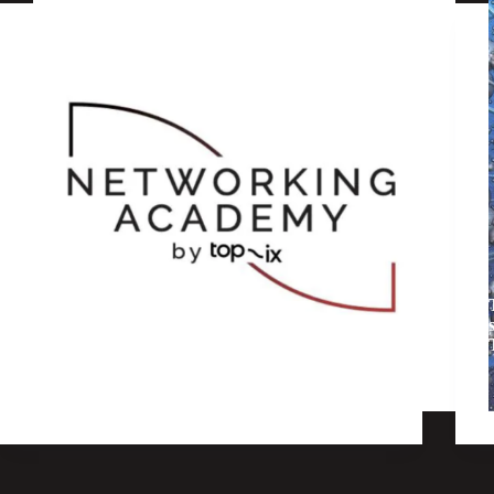
I corsi della TOP-IX Networking Academy
Formazione
,
Consorzio
,
Interconnessione