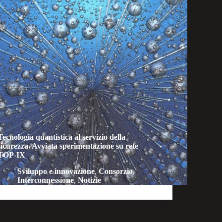
Tecnologia quantistica al servizio della
sicurezza. Avviata sperimentazione su rete
TOP-IX
Sviluppo e innovazione
,
Consorzio
,
Interconnessione
,
Notizie