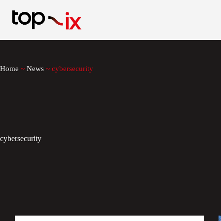
Salta
al
contenuto
Home
~
News
~
cybersecurity
cybersecurity