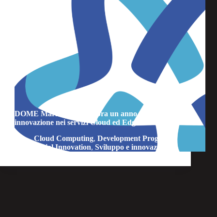
DOME Marketplace celebra un anno di
innovazione nei servizi Cloud ed Edge
Cloud Computing
,
Development Program
,
Social Innovation
,
Sviluppo e innovazione