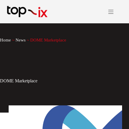
Salta
al
contenuto
Home
~
News
~
DOME Marketplace
DOME Marketplace