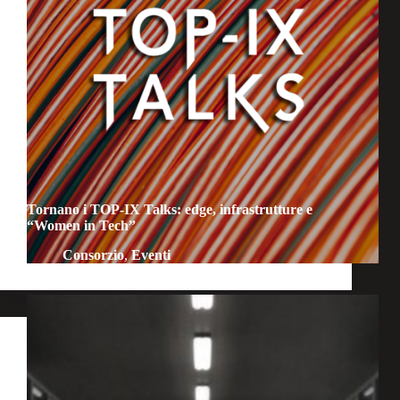
Tornano i TOP-IX Talks: edge, infrastrutture e
“Women in Tech”
Consorzio
,
Eventi