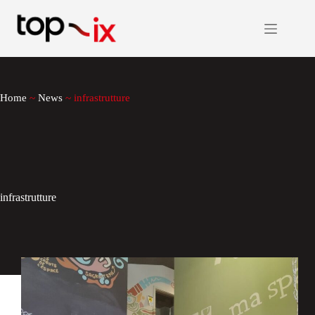
Salta
al
contenuto
Home
~
News
~
infrastrutture
infrastrutture