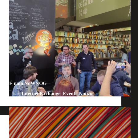
È nato NoWNOG
Internet Exchange
,
Eventi
,
Notizie