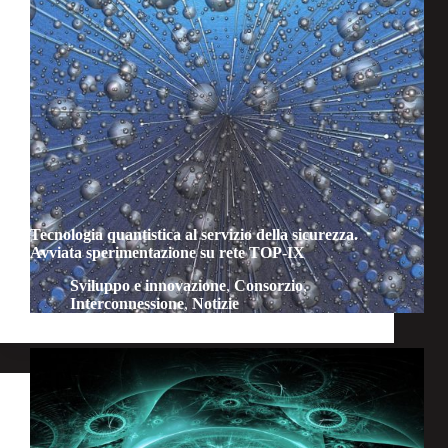
Tecnologia quantistica al servizio della sicurezza.
Avviata sperimentazione su rete TOP-IX
Sviluppo e innovazione
,
Consorzio
,
Interconnessione
,
Notizie