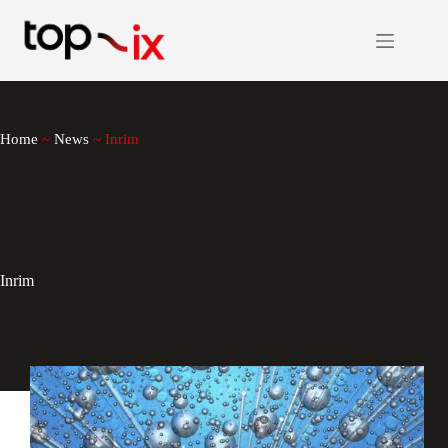
Salta
al
contenuto
Home
~
News
~
Inrim
Inrim