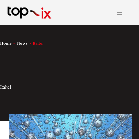
Salta
al
contenuto
Home
~
News
~
Italtel
Italtel