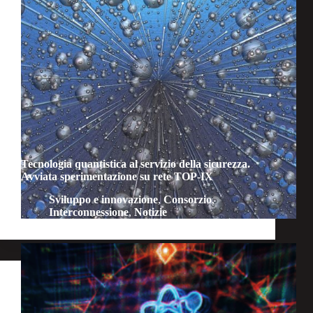
Tecnologia quantistica al servizio della sicurezza.
Avviata sperimentazione su rete TOP-IX
Sviluppo e innovazione
,
Consorzio
,
Interconnessione
,
Notizie