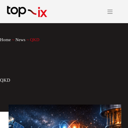
Salta
al
contenuto
Home
~
News
~
QKD
QKD