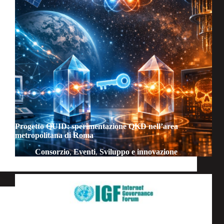
Progetto QUID: sperimentazione QKD nell’area
metropolitana di Roma
Consorzio
,
Eventi
,
Sviluppo e innovazione