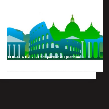
TOP-IX a IGF2021 per parlare di Quantum
Security
Eventi
,
Consorzio
,
Sviluppo e innovazione