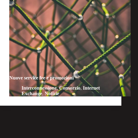
Nuove service fee e promozioni
Interconnessione
,
Consorzio
,
Internet
Exchange
,
Notizie