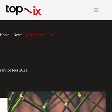
Salta
al
contenuto
Home
~
News
~
service fees 2021
service fees 2021