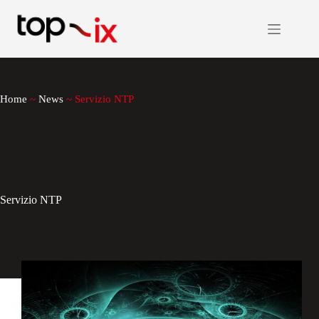
Salta
al
contenuto
Home
~
News
~
Servizio NTP
Servizio NTP