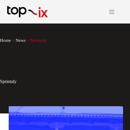
Salta
al
contenuto
Home
~
News
~
Sprintaly
Sprintaly