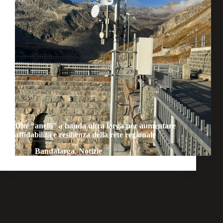
Due “anelli” a banda ultra larga per aumentare
affidabilità e resilienza della rete regionale
Bandalarga
,
Notizie