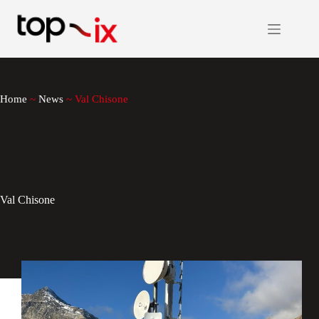
Salta
al
contenuto
Home
~
News
~
Val Chisone
Val Chisone