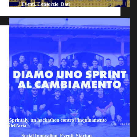
Eventi
,
Consorzio
,
Dati
Sprintaly, un hackathon contro l’inquinamento
dell’aria
Social Innovation
,
Eventi
,
Startup