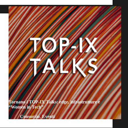
Tornano i TOP-IX Talks: edge, infrastrutture e
“Women in Tech”
Consorzio
,
Eventi