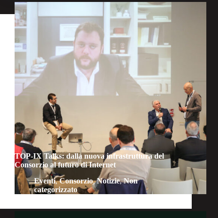
TOP-IX Talks: dalla nuova infrastruttura del
Consorzio al futuro di Internet
Eventi
,
Consorzio
,
Notizie
,
Non
categorizzato