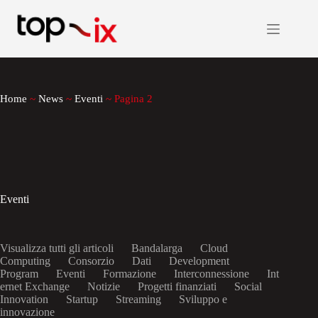
Salta
al
contenuto
Home
~
News
~
Eventi
~
Pagina 2
Eventi
Visualizza tutti gli articoli
Bandalarga
Cloud
Computing
Consorzio
Dati
Development
Program
Eventi
Formazione
Interconnessione
Int
ernet Exchange
Notizie
Progetti finanziati
Social
Innovation
Startup
Streaming
Sviluppo e
innovazione