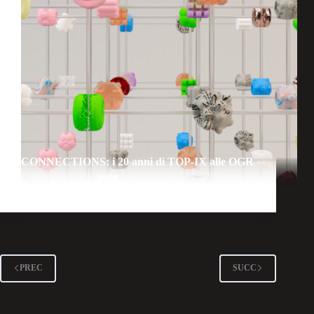
CONNECTIONS: i 20 anni di TOP-IX alle OGR
Eventi
,
Consorzio
,
Notizie
PREC
SUCC