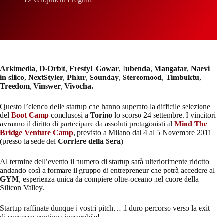
Arkimedia
,
D-Orbit
,
Frestyl
,
Gowar
,
Iubenda
,
Mangatar
,
Naevi
in silico
,
NextStyler
,
Phlur
,
Sounday
,
Stereomood
,
Timbuktu
,
Treedom
,
Vinswer
,
Vivocha.
Questo l’elenco delle startup che hanno superato la difficile selezione
del
Boot Camp
conclusosi a
Torino
lo scorso 24 settembre. I vincitori
avranno il diritto di partecipare da assoluti protagonisti al
Mind The
Bridge Venture Camp
, previsto a Milano dal 4 al 5 Novembre 2011
(presso la sede del
Corriere della Sera
).
Al termine dell’evento il numero di startup sarà ulteriorimente ridotto
andando così a formare il gruppo di entrepreneur che potrà accedere al
GYM
, esperienza unica da compiere oltre-oceano nel cuore della
Silicon Valley.
Startup raffinate dunque i vostri pitch… il duro percorso verso la exit
di successo continua inesorabile!