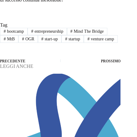
Tag
#
bootcamp
#
entrepreneurship
#
Mind The Bridge
#
MtB
#
OGR
#
start-up
#
startup
#
venture camp
PRECEDENTE
PROSSIMO
LEGGI ANCHE