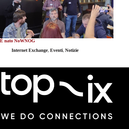
È nato NoWNOG
Internet Exchange
,
Eventi
,
Notizie