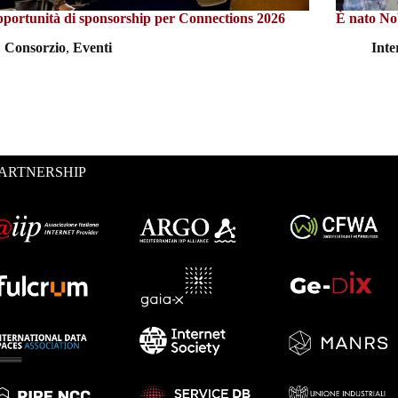
pportunità di sponsorship per Connections 2026
È nato 
Consorzio
,
Eventi
Int
ARTNERSHIP