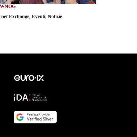
NoWNOG
ernet Exchange
,
Eventi
,
Notizie