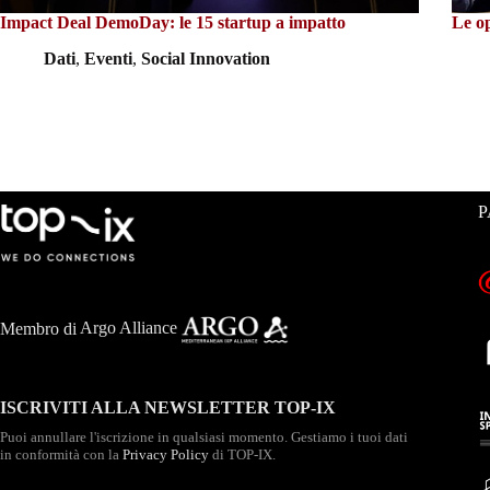
Impact Deal DemoDay: le 15 startup a impatto
Le o
Dati
,
Eventi
,
Social Innovation
P
Membro di
Argo Alliance
ISCRIVITI ALLA NEWSLETTER TOP-IX
Puoi annullare l'iscrizione in qualsiasi momento. Gestiamo i tuoi dati
in conformità con la
Privacy Policy
di TOP-IX.