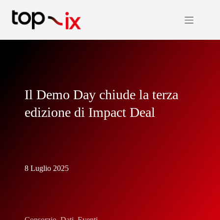
Salta
al
contenuto
Il Demo Day chiude la terza
edizione di Impact Deal
8 Luglio 2025
Consorzio
,
Dati
,
Eventi