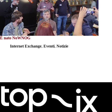
È nato NoWNOG
Internet Exchange
,
Eventi
,
Notizie