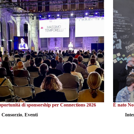
pportunità di sponsorship per Connections 2026
È nato 
Consorzio
,
Eventi
Int