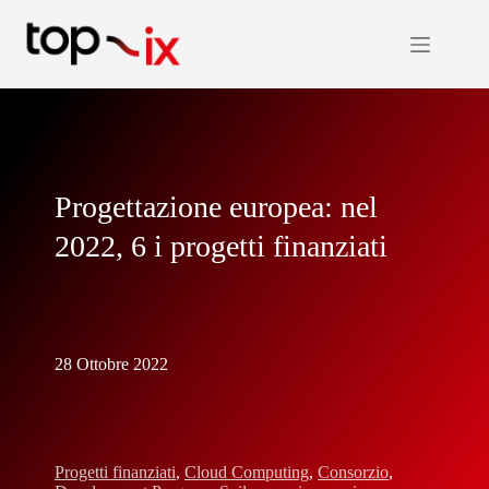
Salta
al
contenuto
Progettazione europea: nel
2022, 6 i progetti finanziati
28 Ottobre 2022
Progetti finanziati
,
Cloud Computing
,
Consorzio
,