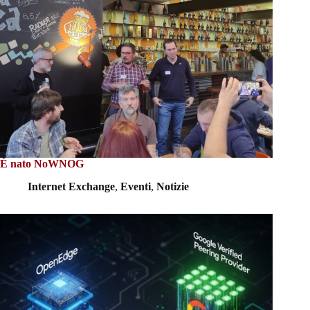
È nato NoWNOG
Internet Exchange
,
Eventi
,
Notizie