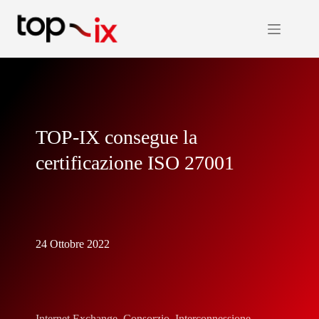
Salta
al
contenuto
TOP-IX consegue la
certificazione ISO 27001
24 Ottobre 2022
Internet Exchange
,
Consorzio
,
Interconnessione