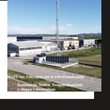
H2@Edge, l’idrogeno per le telecomunicazioni
Bandalarga
,
Notizie
,
Progetti finanziati
,
Sviluppo e innovazione