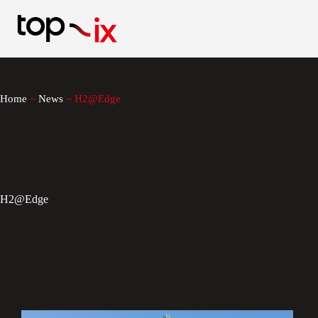
Salta
al
contenuto
Home
~
News
~
H2@Edge
H2@Edge