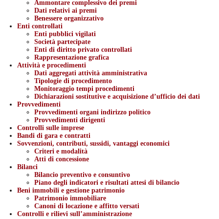
Ammontare complessivo dei premi
Dati relativi ai premi
Benessere organizzativo
Enti controllati
Enti pubblici vigilati
Società partecipate
Enti di diritto privato controllati
Rappresentazione grafica
Attività e procedimenti
Dati aggregati attività amministrativa
Tipologie di procedimento
Monitoraggio tempi procedimenti
Dichiarazioni sostitutive e acquisizione d’ufficio dei dati
Provvedimenti
Provvedimenti organi indirizzo politico
Provvedimenti dirigenti
Controlli sulle imprese
Bandi di gara e contratti
Sovvenzioni, contributi, sussidi, vantaggi economici
Criteri e modalità
Atti di concessione
Bilanci
Bilancio preventivo e consuntivo
Piano degli indicatori e risultati attesi di bilancio
Beni immobili e gestione patrimonio
Patrimonio immobiliare
Canoni di locazione e affitto versati
Controlli e rilievi sull’amministrazione