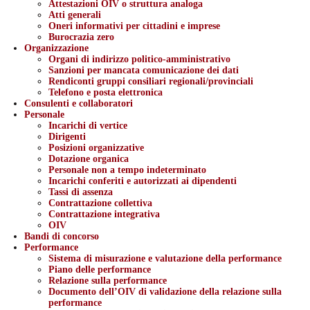
Attestazioni OIV o struttura analoga
Atti generali
Oneri informativi per cittadini e imprese
Burocrazia zero
Organizzazione
Organi di indirizzo politico-amministrativo
Sanzioni per mancata comunicazione dei dati
Rendiconti gruppi consiliari regionali/provinciali
Telefono e posta elettronica
Consulenti e collaboratori
Personale
Incarichi di vertice
Dirigenti
Posizioni organizzative
Dotazione organica
Personale non a tempo indeterminato
Incarichi conferiti e autorizzati ai dipendenti
Tassi di assenza
Contrattazione collettiva
Contrattazione integrativa
OIV
Bandi di concorso
Performance
Sistema di misurazione e valutazione della performance
Piano delle performance
Relazione sulla performance
Documento dell’OIV di validazione della relazione sulla
performance