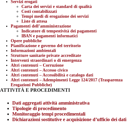
Servizi erogati
Carta dei servizi e standard di qualità
Costi contabilizzati
Tempi medi di erogazione dei servizi
Liste di attesa
Pagamenti dell’amministrazione
Indicatore di tempestività dei pagamenti
IBAN e pagamenti informatici
Opere pubbliche
Pianificazione e governo del territorio
Informazioni ambientali
Strutture sanitarie private accreditate
Interventi straordinari o di emergenza
Altri contenuti – Corruzione
Altri contenuti – Accesso civico
Altri contenuti – Accessibilità e catalogo dati
Altri contenuti – Adempimenti Legge 124/2017 (Trasparenza
Erogazioni Pubbliche)
ATTIVITÀ E PROCEDIMENTI
Dati aggregati attività amministrativa
Tipologie di procedimento
Monitoraggio tempi procedimentali
Dichiarazioni sostitutive e acquisizione d’ufficio dei dati