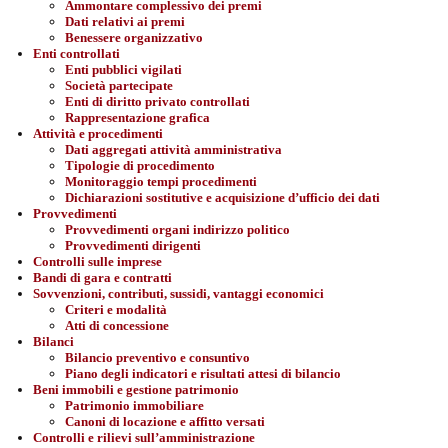
Ammontare complessivo dei premi
Dati relativi ai premi
Benessere organizzativo
Enti controllati
Enti pubblici vigilati
Società partecipate
Enti di diritto privato controllati
Rappresentazione grafica
Attività e procedimenti
Dati aggregati attività amministrativa
Tipologie di procedimento
Monitoraggio tempi procedimenti
Dichiarazioni sostitutive e acquisizione d’ufficio dei dati
Provvedimenti
Provvedimenti organi indirizzo politico
Provvedimenti dirigenti
Controlli sulle imprese
Bandi di gara e contratti
Sovvenzioni, contributi, sussidi, vantaggi economici
Criteri e modalità
Atti di concessione
Bilanci
Bilancio preventivo e consuntivo
Piano degli indicatori e risultati attesi di bilancio
Beni immobili e gestione patrimonio
Patrimonio immobiliare
Canoni di locazione e affitto versati
Controlli e rilievi sull’amministrazione