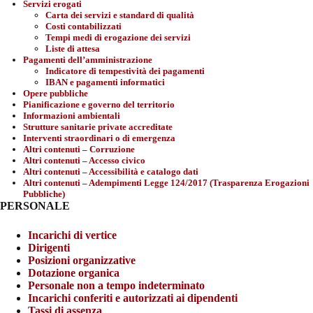
Servizi erogati
Carta dei servizi e standard di qualità
Costi contabilizzati
Tempi medi di erogazione dei servizi
Liste di attesa
Pagamenti dell’amministrazione
Indicatore di tempestività dei pagamenti
IBAN e pagamenti informatici
Opere pubbliche
Pianificazione e governo del territorio
Informazioni ambientali
Strutture sanitarie private accreditate
Interventi straordinari o di emergenza
Altri contenuti – Corruzione
Altri contenuti – Accesso civico
Altri contenuti – Accessibilità e catalogo dati
Altri contenuti – Adempimenti Legge 124/2017 (Trasparenza Erogazioni
Pubbliche)
PERSONALE
Incarichi di vertice
Dirigenti
Posizioni organizzative
Dotazione organica
Personale non a tempo indeterminato
Incarichi conferiti e autorizzati ai dipendenti
Tassi di assenza