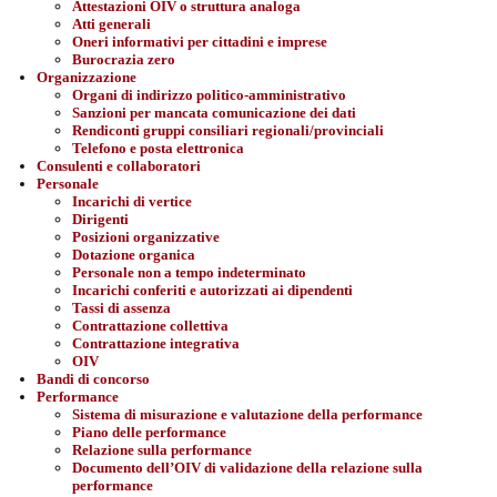
Attestazioni OIV o struttura analoga
Atti generali
Oneri informativi per cittadini e imprese
Burocrazia zero
Organizzazione
Organi di indirizzo politico-amministrativo
Sanzioni per mancata comunicazione dei dati
Rendiconti gruppi consiliari regionali/provinciali
Telefono e posta elettronica
Consulenti e collaboratori
Personale
Incarichi di vertice
Dirigenti
Posizioni organizzative
Dotazione organica
Personale non a tempo indeterminato
Incarichi conferiti e autorizzati ai dipendenti
Tassi di assenza
Contrattazione collettiva
Contrattazione integrativa
OIV
Bandi di concorso
Performance
Sistema di misurazione e valutazione della performance
Piano delle performance
Relazione sulla performance
Documento dell’OIV di validazione della relazione sulla
performance