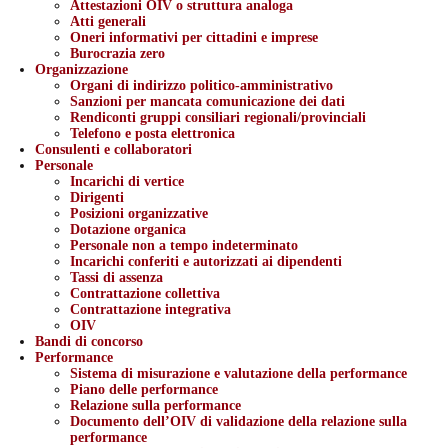
Attestazioni OIV o struttura analoga
Atti generali
Oneri informativi per cittadini e imprese
Burocrazia zero
Organizzazione
Organi di indirizzo politico-amministrativo
Sanzioni per mancata comunicazione dei dati
Rendiconti gruppi consiliari regionali/provinciali
Telefono e posta elettronica
Consulenti e collaboratori
Personale
Incarichi di vertice
Dirigenti
Posizioni organizzative
Dotazione organica
Personale non a tempo indeterminato
Incarichi conferiti e autorizzati ai dipendenti
Tassi di assenza
Contrattazione collettiva
Contrattazione integrativa
OIV
Bandi di concorso
Performance
Sistema di misurazione e valutazione della performance
Piano delle performance
Relazione sulla performance
Documento dell’OIV di validazione della relazione sulla
performance