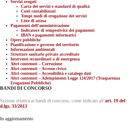
Servizi erogati
Carta dei servizi e standard di qualità
Costi contabilizzati
Tempi medi di erogazione dei servizi
Liste di attesa
Pagamenti dell’amministrazione
Indicatore di tempestività dei pagamenti
IBAN e pagamenti informatici
Opere pubbliche
Pianificazione e governo del territorio
Informazioni ambientali
Strutture sanitarie private accreditate
Interventi straordinari o di emergenza
Altri contenuti – Corruzione
Altri contenuti – Accesso civico
Altri contenuti – Accessibilità e catalogo dati
Altri contenuti – Adempimenti Legge 124/2017 (Trasparenza
Erogazioni Pubbliche)
BANDI DI CONCORSO
Sezione relativa ai bandi di concorso, come indicato all’
art. 19 del
d.lgs. 33/2013
In aggiornamento