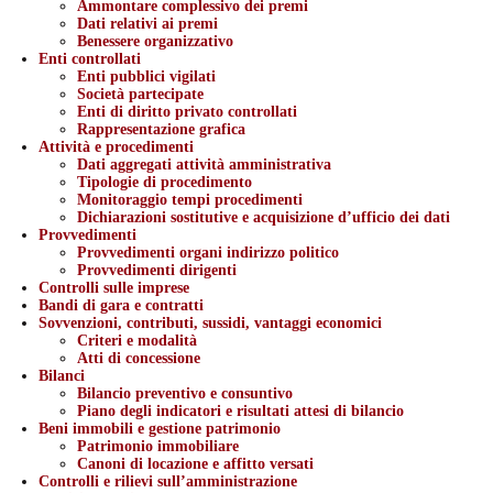
Ammontare complessivo dei premi
Dati relativi ai premi
Benessere organizzativo
Enti controllati
Enti pubblici vigilati
Società partecipate
Enti di diritto privato controllati
Rappresentazione grafica
Attività e procedimenti
Dati aggregati attività amministrativa
Tipologie di procedimento
Monitoraggio tempi procedimenti
Dichiarazioni sostitutive e acquisizione d’ufficio dei dati
Provvedimenti
Provvedimenti organi indirizzo politico
Provvedimenti dirigenti
Controlli sulle imprese
Bandi di gara e contratti
Sovvenzioni, contributi, sussidi, vantaggi economici
Criteri e modalità
Atti di concessione
Bilanci
Bilancio preventivo e consuntivo
Piano degli indicatori e risultati attesi di bilancio
Beni immobili e gestione patrimonio
Patrimonio immobiliare
Canoni di locazione e affitto versati
Controlli e rilievi sull’amministrazione