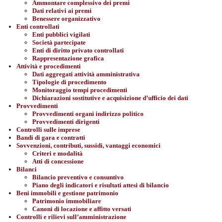
Ammontare complessivo dei premi
Dati relativi ai premi
Benessere organizzativo
Enti controllati
Enti pubblici vigilati
Società partecipate
Enti di diritto privato controllati
Rappresentazione grafica
Attività e procedimenti
Dati aggregati attività amministrativa
Tipologie di procedimento
Monitoraggio tempi procedimenti
Dichiarazioni sostitutive e acquisizione d’ufficio dei dati
Provvedimenti
Provvedimenti organi indirizzo politico
Provvedimenti dirigenti
Controlli sulle imprese
Bandi di gara e contratti
Sovvenzioni, contributi, sussidi, vantaggi economici
Criteri e modalità
Atti di concessione
Bilanci
Bilancio preventivo e consuntivo
Piano degli indicatori e risultati attesi di bilancio
Beni immobili e gestione patrimonio
Patrimonio immobiliare
Canoni di locazione e affitto versati
Controlli e rilievi sull’amministrazione