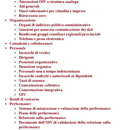
Attestazioni OIV o struttura analoga
Atti generali
Oneri informativi per cittadini e imprese
Burocrazia zero
Organizzazione
Organi di indirizzo politico-amministrativo
Sanzioni per mancata comunicazione dei dati
Rendiconti gruppi consiliari regionali/provinciali
Telefono e posta elettronica
Consulenti e collaboratori
Personale
Incarichi di vertice
Dirigenti
Posizioni organizzative
Dotazione organica
Personale non a tempo indeterminato
Incarichi conferiti e autorizzati ai dipendenti
Tassi di assenza
Contrattazione collettiva
Contrattazione integrativa
OIV
Bandi di concorso
Performance
Sistema di misurazione e valutazione della performance
Piano delle performance
Relazione sulla performance
Documento dell’OIV di validazione della relazione sulla
performance