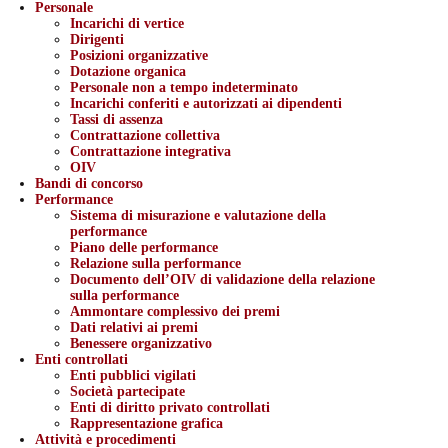
Personale
Incarichi di vertice
Dirigenti
Posizioni organizzative
Dotazione organica
Personale non a tempo indeterminato
Incarichi conferiti e autorizzati ai dipendenti
Tassi di assenza
Contrattazione collettiva
Contrattazione integrativa
OIV
Bandi di concorso
Performance
Sistema di misurazione e valutazione della
performance
Piano delle performance
Relazione sulla performance
Documento dell’OIV di validazione della relazione
sulla performance
Ammontare complessivo dei premi
Dati relativi ai premi
Benessere organizzativo
Enti controllati
Enti pubblici vigilati
Società partecipate
Enti di diritto privato controllati
Rappresentazione grafica
Attività e procedimenti