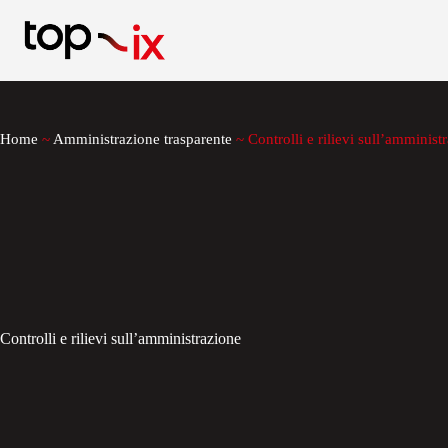
Salta
al
contenuto
Home
~
Amministrazione trasparente
~
Controlli e rilievi sull’amminist
Controlli e rilievi sull’amministrazione