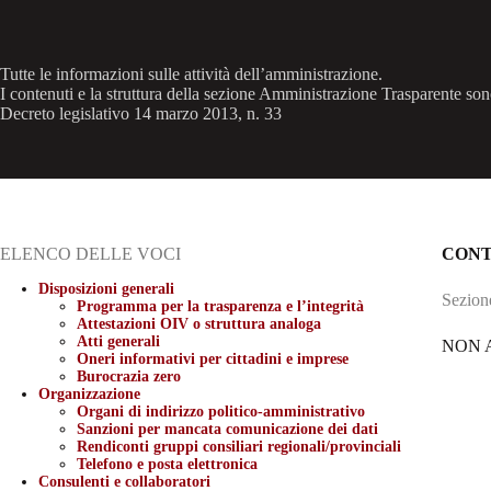
Tutte le informazioni sulle attività dell’amministrazione.
I contenuti e la struttura della sezione Amministrazione Trasparente son
Decreto legislativo 14 marzo 2013, n. 33
ELENCO DELLE VOCI
CONT
Disposizioni generali
Sezione
Programma per la trasparenza e l’integrità
Attestazioni OIV o struttura analoga
Atti generali
NON 
Oneri informativi per cittadini e imprese
Burocrazia zero
Organizzazione
Organi di indirizzo politico-amministrativo
Sanzioni per mancata comunicazione dei dati
Rendiconti gruppi consiliari regionali/provinciali
Telefono e posta elettronica
Consulenti e collaboratori