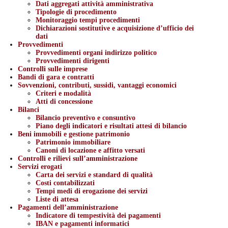
Dati aggregati attività amministrativa
Tipologie di procedimento
Monitoraggio tempi procedimenti
Dichiarazioni sostitutive e acquisizione d’ufficio dei
dati
Provvedimenti
Provvedimenti organi indirizzo politico
Provvedimenti dirigenti
Controlli sulle imprese
Bandi di gara e contratti
Sovvenzioni, contributi, sussidi, vantaggi economici
Criteri e modalità
Atti di concessione
Bilanci
Bilancio preventivo e consuntivo
Piano degli indicatori e risultati attesi di bilancio
Beni immobili e gestione patrimonio
Patrimonio immobiliare
Canoni di locazione e affitto versati
Controlli e rilievi sull’amministrazione
Servizi erogati
Carta dei servizi e standard di qualità
Costi contabilizzati
Tempi medi di erogazione dei servizi
Liste di attesa
Pagamenti dell’amministrazione
Indicatore di tempestività dei pagamenti
IBAN e pagamenti informatici