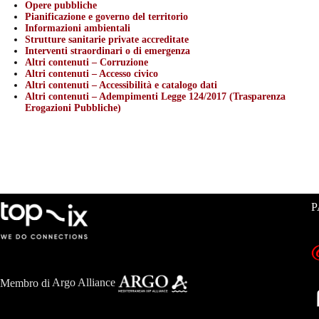
Opere pubbliche
Pianificazione e governo del territorio
Informazioni ambientali
Strutture sanitarie private accreditate
Interventi straordinari o di emergenza
Altri contenuti – Corruzione
Altri contenuti – Accesso civico
Altri contenuti – Accessibilità e catalogo dati
Altri contenuti – Adempimenti Legge 124/2017 (Trasparenza
Erogazioni Pubbliche)
P
Membro di
Argo Alliance