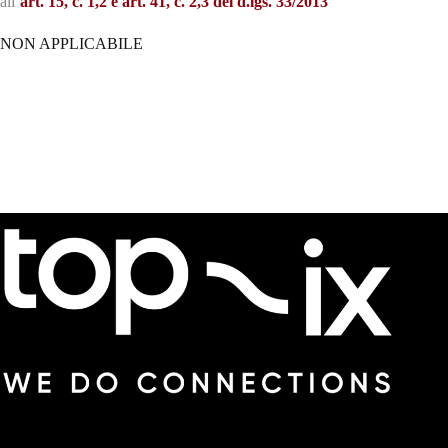
all’
art. 15,
c. 1,2 e art. 41, c. 2,3 del d.lgs. 33/2013
NON APPLICABILE