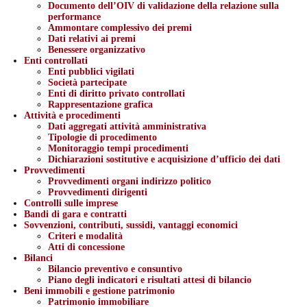
Documento dell’OIV di validazione della relazione sulla
performance
Ammontare complessivo dei premi
Dati relativi ai premi
Benessere organizzativo
Enti controllati
Enti pubblici vigilati
Società partecipate
Enti di diritto privato controllati
Rappresentazione grafica
Attività e procedimenti
Dati aggregati attività amministrativa
Tipologie di procedimento
Monitoraggio tempi procedimenti
Dichiarazioni sostitutive e acquisizione d’ufficio dei dati
Provvedimenti
Provvedimenti organi indirizzo politico
Provvedimenti dirigenti
Controlli sulle imprese
Bandi di gara e contratti
Sovvenzioni, contributi, sussidi, vantaggi economici
Criteri e modalità
Atti di concessione
Bilanci
Bilancio preventivo e consuntivo
Piano degli indicatori e risultati attesi di bilancio
Beni immobili e gestione patrimonio
Patrimonio immobiliare